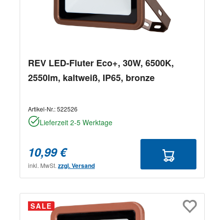
REV LED-Fluter Eco+, 30W, 6500K,
2550lm, kaltweiß, IP65, bronze
Artikel-Nr.:
522526
Lieferzeit 2-5 Werktage
10,99 €
inkl. MwSt.
zzgl. Versand
SALE