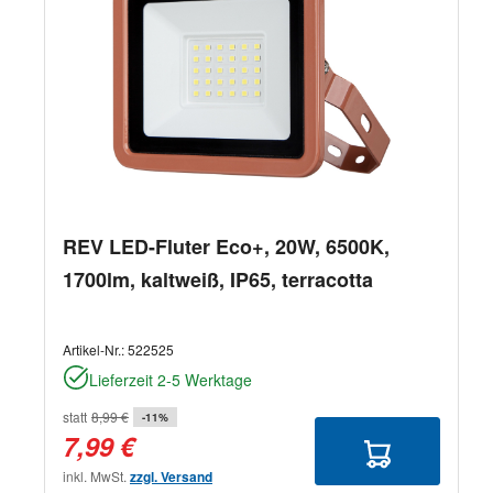
REV LED-Fluter Eco+, 20W, 6500K,
1700lm, kaltweiß, IP65, terracotta
Artikel-Nr.:
522525
Lieferzeit 2-5 Werktage
statt
8,99 €
-11%
7,99 €
inkl. MwSt.
zzgl. Versand