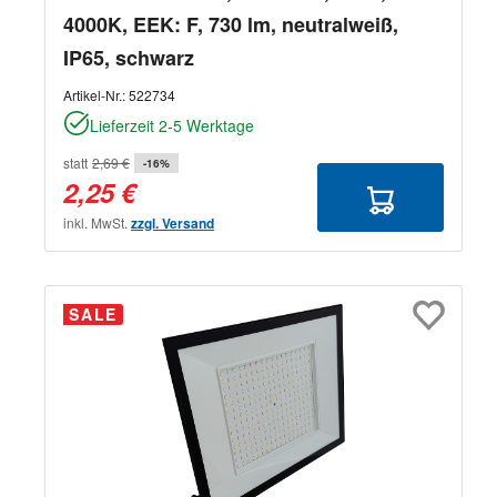
4000K, EEK: F, 730 lm, neutralweiß,
IP65, schwarz
Artikel-Nr.:
522734
Lieferzeit 2-5 Werktage
statt
2,69 €
-16%
2,25 €
inkl. MwSt.
zzgl. Versand
SALE