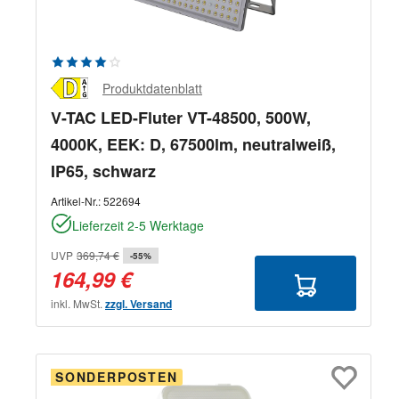
Durchschnittliche Bewertung von 4 von 5 Sternen
Produktdatenblatt
V-TAC LED-Fluter VT-48500, 500W,
4000K, EEK: D, 67500lm, neutralweiß,
IP65, schwarz
Artikel-Nr.:
522694
Lieferzeit 2-5 Werktage
UVP
369,74 €
-55%
164,99 €
inkl. MwSt.
zzgl. Versand
SONDERPOSTEN