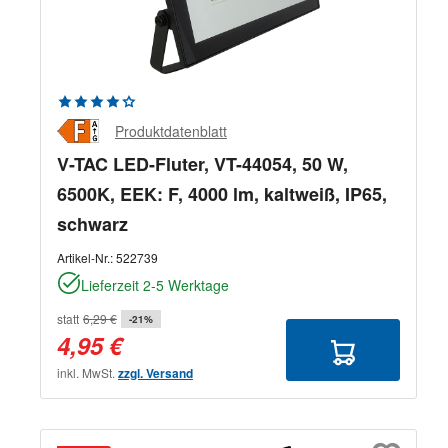
Durchschnittliche Bewertung von 4.33 von 5 Sternen
Produktdatenblatt
V-TAC LED-Fluter, VT-44054, 50 W,
6500K, EEK: F, 4000 lm, kaltweiß, IP65,
schwarz
Artikel-Nr.:
522739
Lieferzeit 2-5 Werktage
statt
6,29 €
-21%
4,95 €
inkl. MwSt.
zzgl. Versand