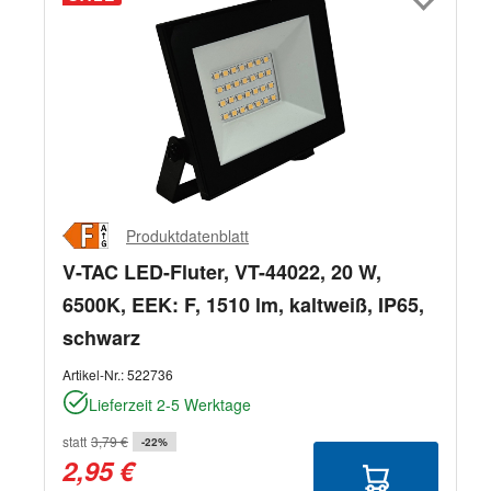
Produktdatenblatt
V-TAC LED-Fluter, VT-44022, 20 W,
6500K, EEK: F, 1510 lm, kaltweiß, IP65,
schwarz
Artikel-Nr.:
522736
Lieferzeit 2-5 Werktage
statt
3,79 €
-22%
2,95 €