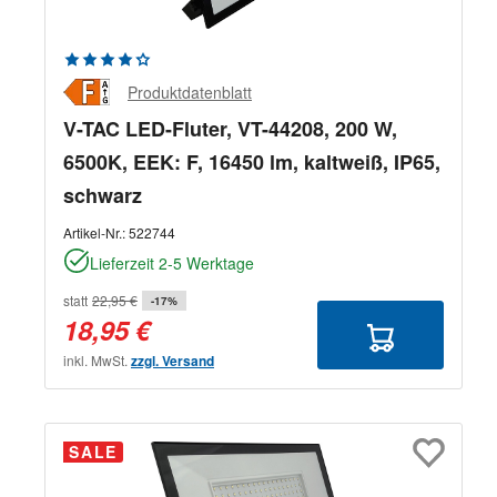
Durchschnittliche Bewertung von 4.33 von 5 Sternen
Produktdatenblatt
V-TAC LED-Fluter, VT-44208, 200 W,
6500K, EEK: F, 16450 lm, kaltweiß, IP65,
schwarz
Artikel-Nr.:
522744
Lieferzeit 2-5 Werktage
statt
22,95 €
-17%
18,95 €
inkl. MwSt.
zzgl. Versand
SALE