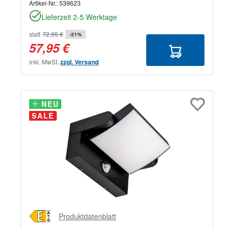
Artikel-Nr.:
539623
Lieferzeit 2-5 Werktage
statt
72,95 €
-21%
57,95 €
inkl. MwSt.
zzgl. Versand
NEU
NEU
SALE
Produktdatenblatt