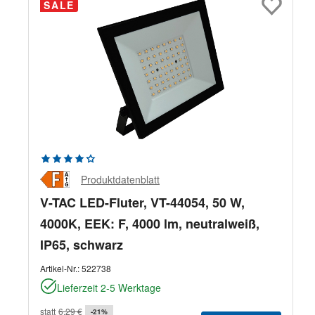
SALE
Durchschnittliche Bewertung von 4.33 von 5 Sternen
Produktdatenblatt
V-TAC LED-Fluter, VT-44054, 50 W,
4000K, EEK: F, 4000 lm, neutralweiß,
IP65, schwarz
Artikel-Nr.:
522738
Lieferzeit 2-5 Werktage
statt
6,29 €
-21%