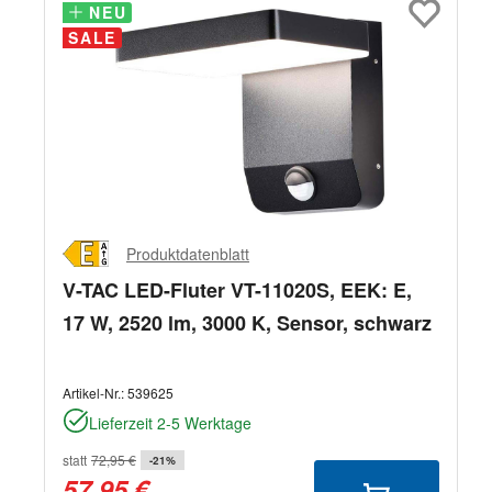
NEU
NEU
SALE
Produktdatenblatt
V-TAC LED-Fluter VT-11020S, EEK: E,
17 W, 2520 lm, 3000 K, Sensor, schwarz
Artikel-Nr.:
539625
Lieferzeit 2-5 Werktage
statt
72,95 €
-21%
57,95 €