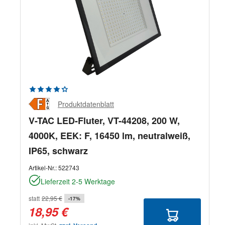
Durchschnittliche Bewertung von 4.33 von 5 Sternen
Produktdatenblatt
V-TAC LED-Fluter, VT-44208, 200 W,
4000K, EEK: F, 16450 lm, neutralweiß,
IP65, schwarz
Artikel-Nr.:
522743
Lieferzeit 2-5 Werktage
statt
22,95 €
-17%
18,95 €