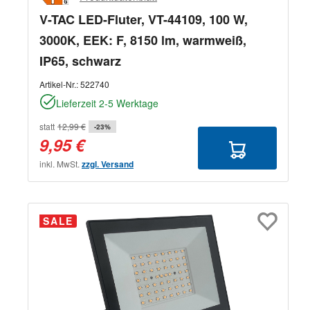
V-TAC LED-Fluter, VT-44109, 100 W,
3000K, EEK: F, 8150 lm, warmweiß,
IP65, schwarz
Artikel-Nr.:
522740
Lieferzeit 2-5 Werktage
statt
12,99 €
-23%
9,95 €
inkl. MwSt.
zzgl. Versand
SALE