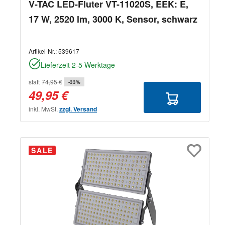
V-TAC LED-Fluter VT-11020S, EEK: E,
17 W, 2520 lm, 3000 K, Sensor, schwarz
Artikel-Nr.:
539617
Lieferzeit 2-5 Werktage
statt
74,95 €
-33%
49,95 €
inkl. MwSt.
zzgl. Versand
SALE