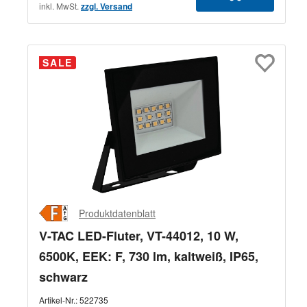
inkl. MwSt.
zzgl. Versand
SALE
Produktdatenblatt
V-TAC LED-Fluter, VT-44012, 10 W,
6500K, EEK: F, 730 lm, kaltweiß, IP65,
schwarz
Artikel-Nr.:
522735