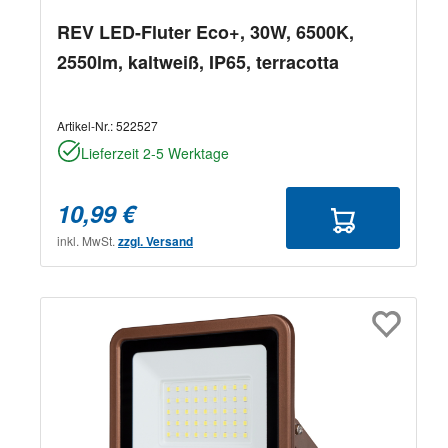
REV LED-Fluter Eco+, 30W, 6500K,
2550lm, kaltweiß, IP65, terracotta
Artikel-Nr.:
522527
Lieferzeit 2-5 Werktage
10,99 €
inkl. MwSt.
zzgl. Versand