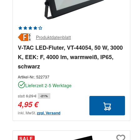
Durchschnittliche Bewertung von 4.33 von 5 Sternen
Produktdatenblatt
V-TAC LED-Fluter, VT-44054, 50 W, 3000
K, EEK: F, 4000 lm, warmweiß, IP65,
schwarz
Artikel-Nr.:
522737
Lieferzeit 2-5 Werktage
statt
6,29 €
-21%
4,95 €
inkl. MwSt.
zzgl. Versand
SALE