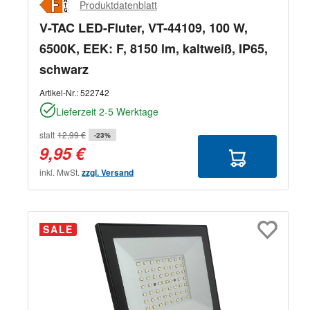
Produktdatenblatt
V-TAC LED-Fluter, VT-44109, 100 W,
6500K, EEK: F, 8150 lm, kaltweiß, IP65,
schwarz
Artikel-Nr.:
522742
Lieferzeit 2-5 Werktage
statt
12,99 €
-23%
9,95 €
inkl. MwSt.
zzgl. Versand
SALE